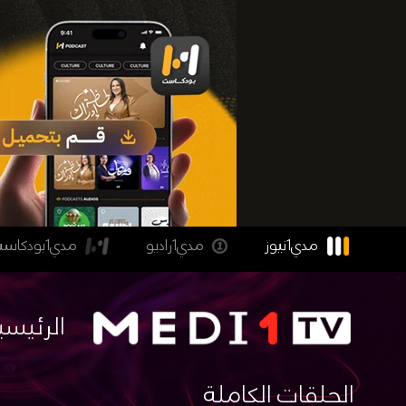
مدي1نيوز
مدي1راديو
مدي1بودكاست
الرئيسي
الحلقات الكاملة