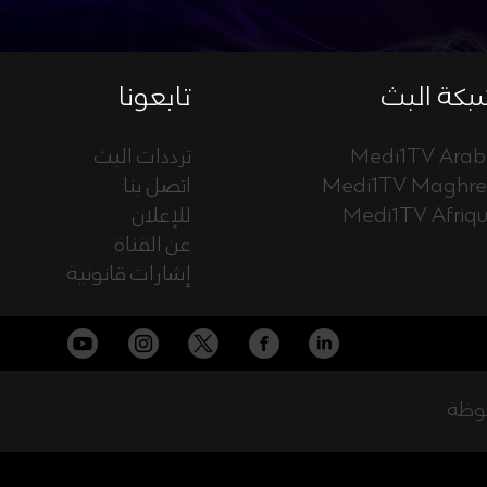
كة البث
تابعونا
Medi1TV Arab
ترددات البث
Medi1TV Maghr
اتصل بنا
Medi1TV Afriq
للإعلان
عن القناة
إشارات قانونية