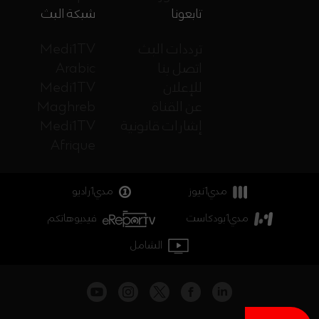
تابعونا
شبكة البث
ترددات البث
Medi1TV
اتصل بنا
Arabic
للإعلان
Medi1TV
عن القناة
Maghreb
إشارات قانونية
Medi1TV
Afrique
مدي1نيوز
مدي1راديو
مدي1بودكاست
فيديوهاتكم
الشامل