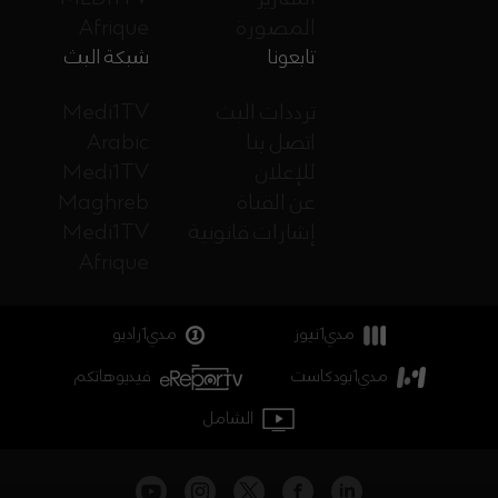
المصورة
Afrique
تابعونا
شبكة البث
ترددات البث
Medi1TV
اتصل بنا
Arabic
للإعلان
Medi1TV
عن القناة
Maghreb
إشارات قانونية
Medi1TV
Afrique
مدي1نيوز
مدي1راديو
مدي1بودكاست
فيديوهاتكم
الشامل