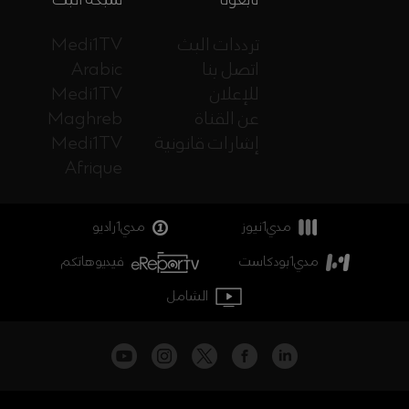
ترددات البث
Medi1TV
اتصل بنا
Arabic
للإعلان
Medi1TV
عن القناة
Maghreb
إشارات قانونية
Medi1TV
Afrique
مدي1نيوز
مدي1راديو
مدي1بودكاست
فيديوهاتكم
الشامل