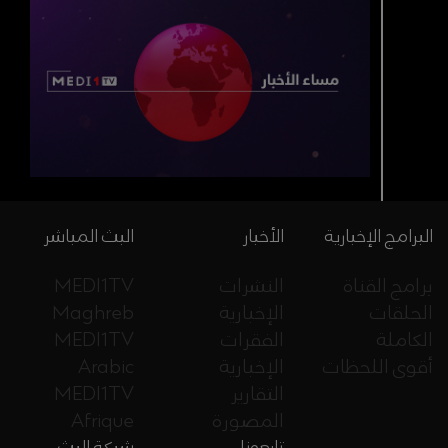
البرامج الإخبارية
الأخبار
البث المباشر
برامج القناة
النشرات
MEDI1TV
الحلقات
الإخبارية
Maghreb
الكاملة
الفقرات
MEDI1TV
أقوى اللحظات
الإخبارية
Arabic
التقارير
MEDI1TV
المصورة
Afrique
تابعونا
شبكة البث