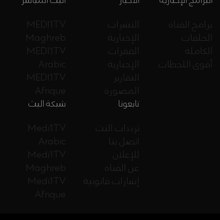
البرامج الإخبارية
الأخبار
البث المباشر
برامج القناة
النشرات
MEDI1TV
الحلقات
الإخبارية
Maghreb
الكاملة
الفقرات
MEDI1TV
أقوى اللحظات
الإخبارية
Arabic
التقارير
MEDI1TV
المصورة
Afrique
تابعونا
شبكة البث
ترددات البث
Medi1TV
اتصل بنا
Arabic
للإعلان
Medi1TV
عن القناة
Maghreb
إشارات قانونية
Medi1TV
Afrique