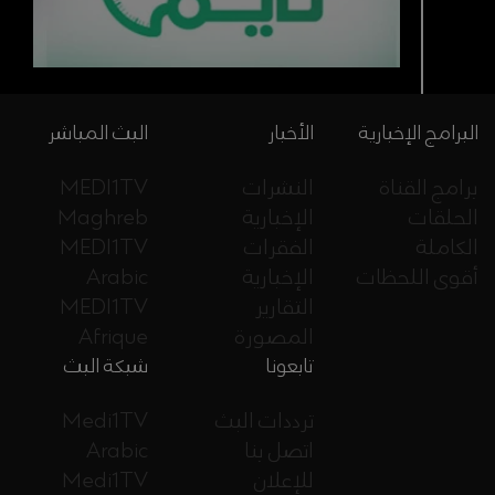
البرامج الإخبارية
الأخبار
البث المباشر
برامج القناة
النشرات
MEDI1TV
الحلقات
الإخبارية
Maghreb
الكاملة
الفقرات
MEDI1TV
أقوى اللحظات
الإخبارية
Arabic
التقارير
MEDI1TV
المصورة
Afrique
تابعونا
شبكة البث
ترددات البث
Medi1TV
اتصل بنا
Arabic
للإعلان
Medi1TV