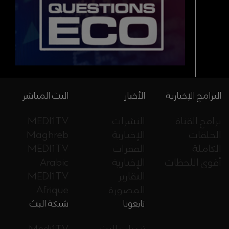
البرامج الإخبارية
الأخبار
البث المباشر
برامج القناة
النشرات
MEDI1TV
الحلقات
الإخبارية
Maghreb
الكاملة
الفقرات
MEDI1TV
أقوى اللحظات
الإخبارية
Arabic
التقارير
MEDI1TV
المصورة
Afrique
تابعونا
شبكة البث