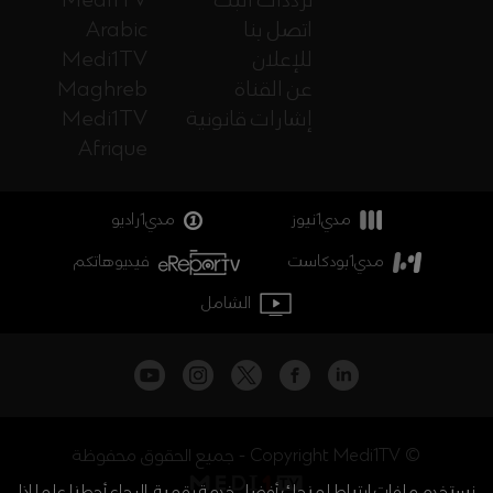
ترددات البث
Medi1TV
اتصل بنا
Arabic
للإعلان
Medi1TV
عن القناة
Maghreb
إشارات قانونية
Medi1TV
Afrique
مدي1نيوز
مدي1راديو
مدي1بودكاست
فيديوهاتكم
الشامل
جميع الحقوق محفوظة - Copyright Medi1TV ©
نستخدم ملفات ارتباط لمنحك أفضل خدمة رقمية. الرجاء أحطنا علما إذا