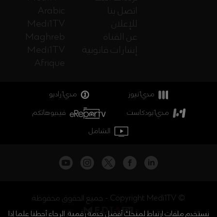
اتصل بنا
Arabic
للإعلان
Medi1TV
عن القناة
Maghreb
إشارات قانونية
Medi1TV
Afrique
مدي1نيوز
مدي1راديو
مدي1بودكاست
فيديوهاتكم
الشامل
جميع الحقوق محفوظة - Copyright Medi1TV ©
نستخدم ملفات ارتباط لمنحك أفضل خدمة رقمية. الرجاء أحطنا علما إذا