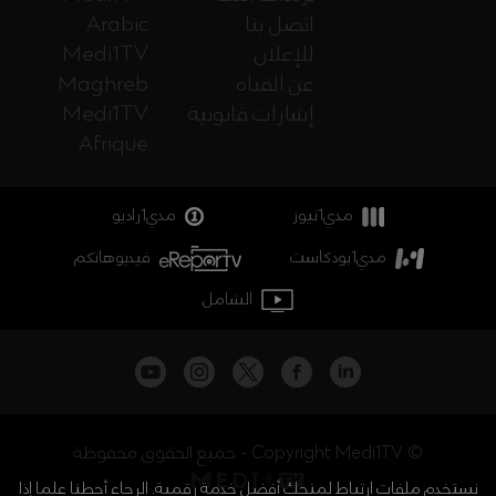
اتصل بنا
Arabic
للإعلان
Medi1TV
عن القناة
Maghreb
إشارات قانونية
Medi1TV
Afrique
مدي1نيوز
مدي1راديو
مدي1بودكاست
فيديوهاتكم
الشامل
جميع الحقوق محفوظة - Copyright Medi1TV ©
نستخدم ملفات ارتباط لمنحك أفضل خدمة رقمية. الرجاء أحطنا علما إذا