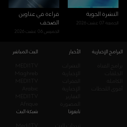
النشرة الجوية
قراءة في عناوين
الصحف
الجمعة 07 غشت 2026
الخميس 06 غشت 2026
البرامج الإخبارية
الأخبار
البث المباشر
برامج القناة
النشرات
MEDI1TV
الحلقات
الإخبارية
Maghreb
الكاملة
الفقرات
MEDI1TV
أقوى اللحظات
الإخبارية
Arabic
التقارير
MEDI1TV
المصورة
Afrique
تابعونا
شبكة البث
ترددات البث
Medi1TV