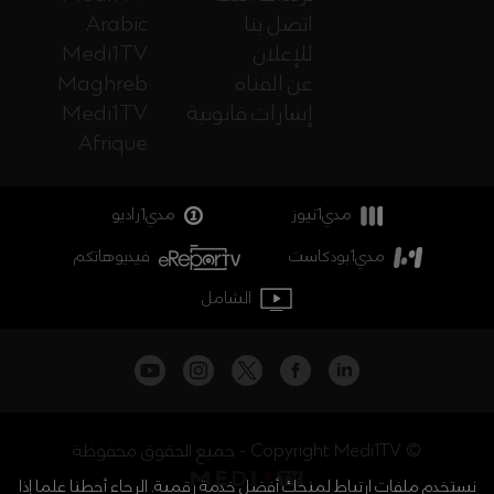
اتصل بنا
Arabic
للإعلان
Medi1TV
عن القناة
Maghreb
إشارات قانونية
Medi1TV
Afrique
مدي1نيوز
مدي1راديو
مدي1بودكاست
فيديوهاتكم
الشامل
جميع الحقوق محفوظة - Copyright Medi1TV ©
نستخدم ملفات ارتباط لمنحك أفضل خدمة رقمية. الرجاء أحطنا علما إذا