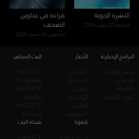
النشرة الجوية
قراءة في عناوين
الصحف
الجمعة 07 غشت 2026
الخميس 06 غشت 2026
البرامج الإخبارية
الأخبار
البث المباشر
برامج القناة
النشرات
MEDI1TV
الحلقات
الإخبارية
Maghreb
الكاملة
الفقرات
MEDI1TV
أقوى اللحظات
الإخبارية
Arabic
التقارير
MEDI1TV
المصورة
Afrique
تابعونا
شبكة البث
ترددات البث
Medi1TV