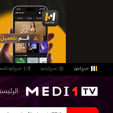
مدي1نيوز
مدي1راديو
مدي1بودكاست
الرئيسي