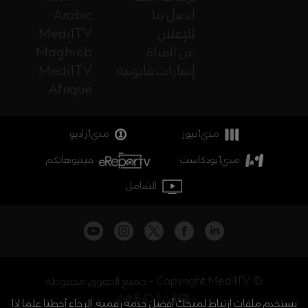
اتصل بنا
Arabic
للإعلان
Medi1TV
عن القناة
Maghreb
إشارات قانونية
Medi1TV
Afrique
مدي1نيوز
مدي1راديو
مدي1بودكاست
فيديوهاتكم
الشامل
جميع الحقوق محفوظة - Copyright Medi1TV ©
نستخدم ملفات ارتباط لمنحك أفضل خدمة رقمية. الرجاء أحطنا علما إذا