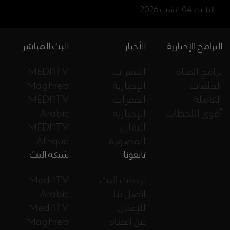
الثلاثاء 04 غشت 2026
البرامج الإخبارية
الأخبار
البث المباشر
برامج القناة
النشرات
MEDI1TV
الحلقات
الإخبارية
Maghreb
الكاملة
الفقرات
MEDI1TV
أقوى اللحظات
الإخبارية
Arabic
التقارير
MEDI1TV
المصورة
Afrique
تابعونا
شبكة البث
ترددات البث
Medi1TV
اتصل بنا
Arabic
للإعلان
Medi1TV
عن القناة
Maghreb