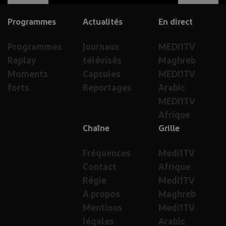
Programmes
Actualités
En direct
Programmes
Journaux
MEDI1TV
Replay
télévisés
Maghreb
Moments
Capsules
MEDI1TV
forts
Reportages
Arabic
MEDI1TV
Afrique
Chaîne
Grille
Fréquences
Medi1TV
Contact
Afrique
Régie
Medi1TV
A propos
Maghreb
Mentions
Medi1TV
légales
Arabic