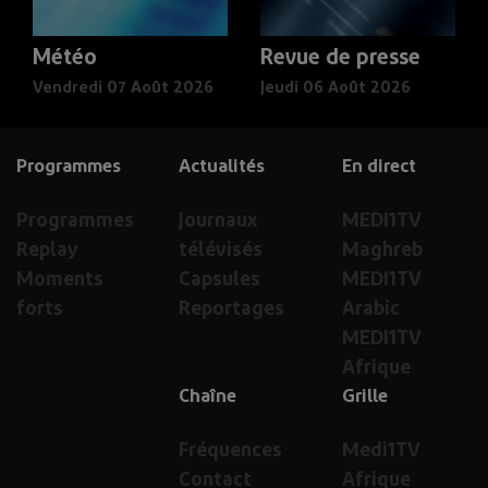
Météo
Revue de presse
Vendredi 07 Août 2026
Jeudi 06 Août 2026
Programmes
Actualités
En direct
Programmes
Journaux
MEDI1TV
Replay
télévisés
Maghreb
Moments
Capsules
MEDI1TV
forts
Reportages
Arabic
MEDI1TV
Afrique
Chaîne
Grille
Fréquences
Medi1TV
Contact
Afrique