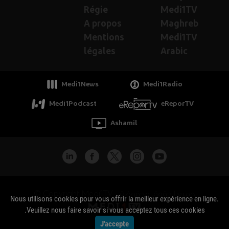
Régie
Medi1TV
A propos
Maghreb
Mentions
Medi1TV
légales
Arabic
Medi1News
Medi1Radio
Medi1Podcast
eReporTV
Ashamil
جميع الحقوق محفوظة - Copyright Medi1TV ©
Nous utilisons cookies pour vous offrir la meilleur expérience en ligne.
Veuillez nous faire savoir si vous acceptez tous ces cookies.
J'accepte