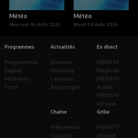
Météo
Météo
Mercredi 05 Août 2026
Mardi 04 Août 2026
Programmes
Actualités
En direct
Programmes
Journaux
MEDI1TV
Replay
télévisés
Maghreb
Moments
Capsules
MEDI1TV
forts
Reportages
Arabic
MEDI1TV
Afrique
Chaîne
Grille
Fréquences
Medi1TV
Contact
Afrique