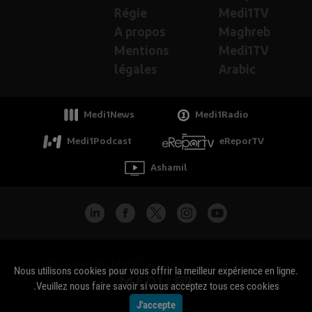
Régie
Medi1TV
A propos
Maghreb
Mentions
Medi1TV
légales
Arabic
Medi1News
Medi1Radio
Medi1Podcast
eReporTV
Ashamil
جميع الحقوق محفوظة - Copyright Medi1TV ©
Nous utilisons cookies pour vous offrir la meilleur expérience en ligne.
Veuillez nous faire savoir si vous acceptez tous ces cookies.
J'accepte