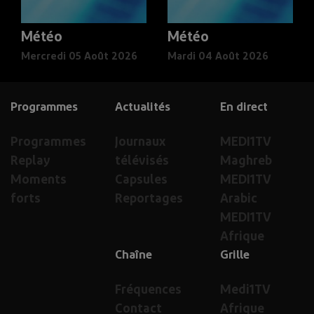
Météo
Météo
Mercredi 05 Août 2026
Mardi 04 Août 2026
Programmes
Actualités
En direct
Programmes
Journaux
MEDI1TV
Replay
télévisés
Maghreb
Moments
Capsules
MEDI1TV
forts
Reportages
Arabic
MEDI1TV
Afrique
Chaîne
Grille
Fréquences
Medi1TV
Contact
Afrique