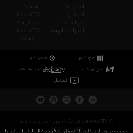
اتصل بنا
Arabic
للإعلان
Medi1TV
عن القناة
Maghreb
إشارات قانونية
Medi1TV
Afrique
مدي1نيوز
مدي1راديو
مدي1بودكاست
فيديوهاتكم
الشامل
جميع الحقوق محفوظة - Copyright Medi1TV ©
نستخدم ملفات ارتباط لمنحك أفضل خدمة رقمية. الرجاء أحطنا علما إذا