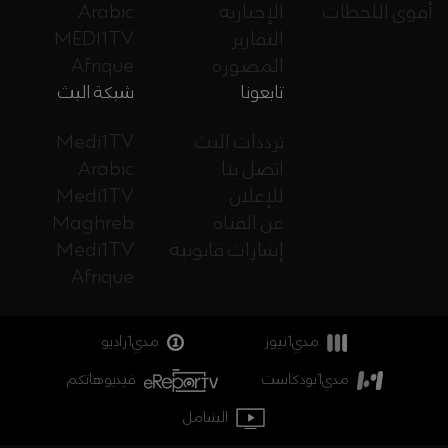
أقوى اللحظات
الإخبارية
Arabic
التقارير
MEDI1TV
المصورة
Afrique
تابعونا
شبكة البث
ترددات البث
Medi1TV
اتصل بنا
Arabic
للإعلان
Medi1TV
عن القناة
Maghreb
إشارات قانونية
Medi1TV
Afrique
مدي1نيوز
مدي1راديو
مدي1بودكاست
فيديوهاتكم
الشامل