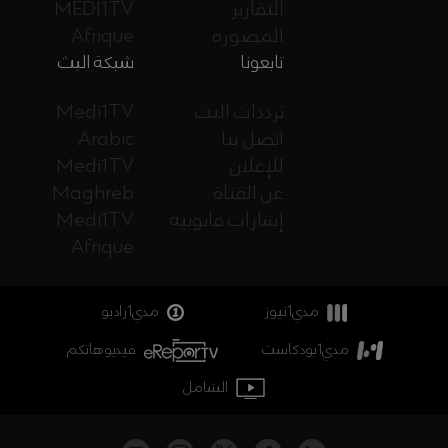
التقارير
MEDI1TV
المصورة
Afrique
تابعونا
شبكة البث
ترددات البث
Medi1TV
اتصل بنا
Arabic
للإعلان
Medi1TV
عن القناة
Maghreb
إشارات قانونية
Medi1TV
Afrique
مدي1نيوز
مدي1راديو
مدي1بودكاست
فيديوهاتكم
الشامل