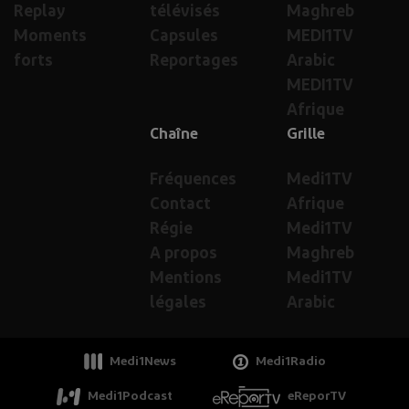
Replay
télévisés
Maghreb
Moments
Capsules
MEDI1TV
forts
Reportages
Arabic
MEDI1TV
Afrique
Chaîne
Grille
Fréquences
Medi1TV
Contact
Afrique
Régie
Medi1TV
A propos
Maghreb
Mentions
Medi1TV
légales
Arabic
Medi1News
Medi1Radio
Medi1Podcast
eReporTV