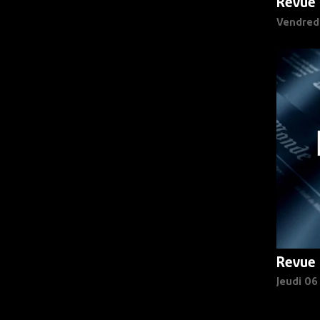
Revue 
Vendred
Revue 
Jeudi 0