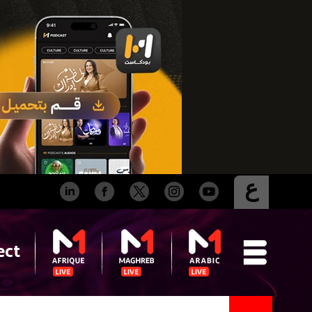
ع
ect