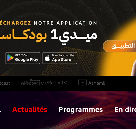
eReporTV
Ashamil
dcast
l
Actualités
Programmes
En dir