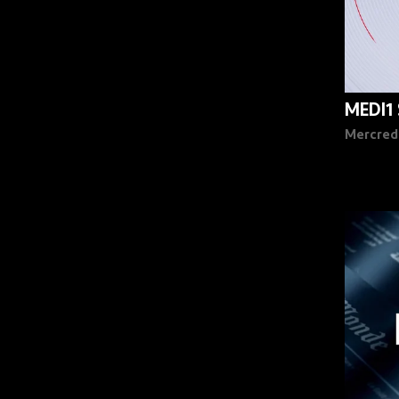
MEDI1
Mercred