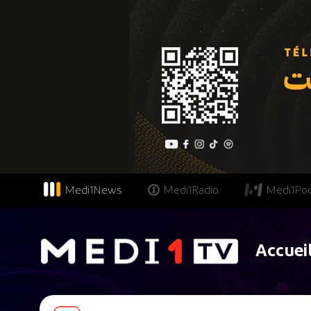
Medi1News
Medi1Radio
Medi1Po
Accuei