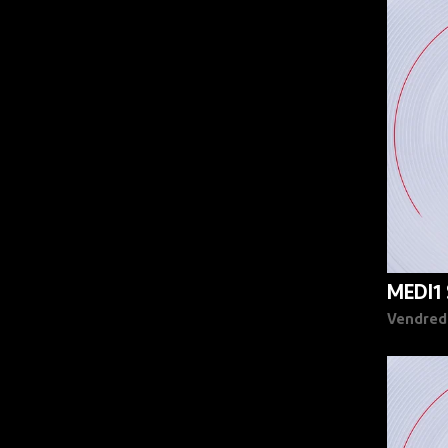
90%
MEDI1
Vendred