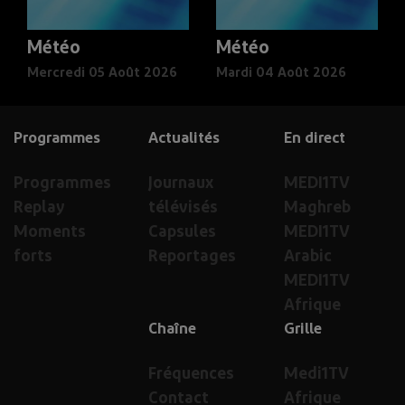
Météo
Météo
Mercredi 05 Août 2026
Mardi 04 Août 2026
Programmes
Actualités
En direct
Programmes
Journaux
MEDI1TV
Replay
télévisés
Maghreb
Moments
Capsules
MEDI1TV
forts
Reportages
Arabic
MEDI1TV
Afrique
Chaîne
Grille
Fréquences
Medi1TV
Contact
Afrique