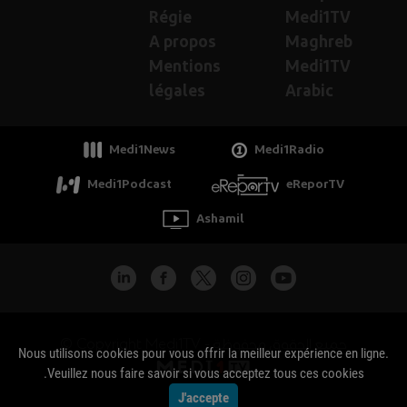
Régie
Medi1TV
A propos
Maghreb
Mentions
Medi1TV
légales
Arabic
Medi1News
Medi1Radio
Medi1Podcast
eReporTV
Ashamil
جميع الحقوق محفوظة - Copyright Medi1TV ©
Nous utilisons cookies pour vous offrir la meilleur expérience en ligne.
Veuillez nous faire savoir si vous acceptez tous ces cookies.
J'accepte