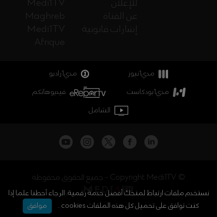
للإعلان
Medi1TV
عن القناة
Maghreb
إشارات قانونية
Medi1TV
Afrique
مدي1نيوز
مدي1راديو
مدي1بودكاست
فيديوهاتكم
الشامل
جميع الحقوق محفوظة - Copyright Medi1TV ©
نستخدم ملفات ارتباط لمنحك أفضل خدمة رقمية. الرجاء أحطنا علما إذا
كنت توافق على تحميل كل هذه الملفات cookies .
موافق
أخبار المغرب