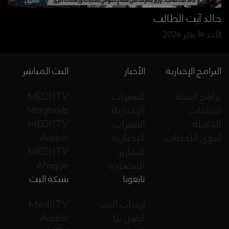
خالد آيت الطالب
الأحد 14 يناير 2024
البرامج الإخبارية
الأخبار
البث المباشر
برامج القناة
النشرات
MEDI1TV
الحلقات
الإخبارية
Maghreb
الكاملة
الفقرات
MEDI1TV
أقوى اللحظات
الإخبارية
Arabic
التقارير
MEDI1TV
المصورة
Afrique
تابعونا
شبكة البث
ترددات البث
Medi1TV
اتصل بنا
Arabic