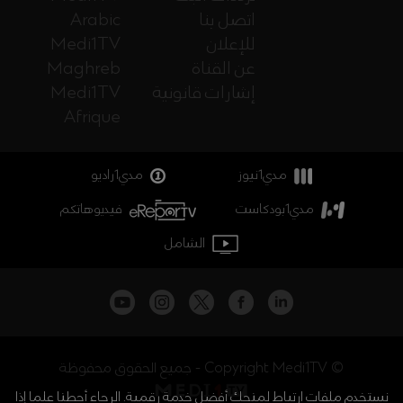
اتصل بنا
Arabic
للإعلان
Medi1TV
عن القناة
Maghreb
إشارات قانونية
Medi1TV
Afrique
مدي1نيوز
مدي1راديو
مدي1بودكاست
فيديوهاتكم
الشامل
جميع الحقوق محفوظة - Copyright Medi1TV ©
نستخدم ملفات ارتباط لمنحك أفضل خدمة رقمية. الرجاء أحطنا علما إذا