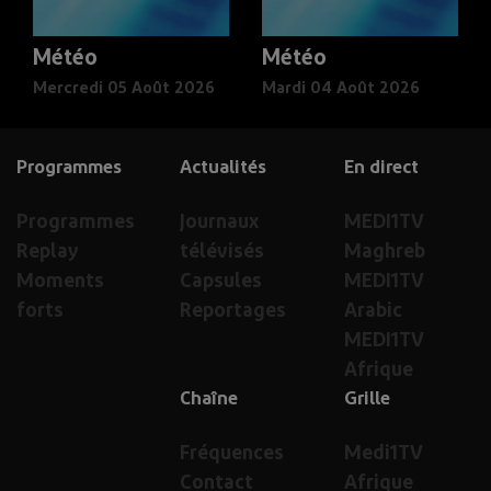
Météo
Météo
Mercredi 05 Août 2026
Mardi 04 Août 2026
Programmes
Actualités
En direct
Programmes
Journaux
MEDI1TV
Replay
télévisés
Maghreb
Moments
Capsules
MEDI1TV
forts
Reportages
Arabic
MEDI1TV
Afrique
Chaîne
Grille
Fréquences
Medi1TV
Contact
Afrique