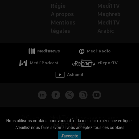
Régie
Medi1TV
A propos
Maghreb
Mentions
Medi1TV
légales
Arabic
Medi1News
Medi1Radio
Medi1Podcast
eReporTV
Ashamil
جميع الحقوق محفوظة - Copyright Medi1TV ©
Nous utilisons cookies pour vous offrir la meilleur expérience en ligne.
Veuillez nous faire savoir si vous acceptez tous ces cookies.
J'accepte