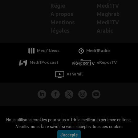
Régie
Medi1TV
A propos
Maghreb
Mentions
Medi1TV
légales
Arabic
Medi1News
Medi1Radio
Medi1Podcast
eReporTV
Ashamil
جميع الحقوق محفوظة - Copyright Medi1TV ©
Nous utilisons cookies pour vous offrir la meilleur expérience en ligne.
Veuillez nous faire savoir si vous acceptez tous ces cookies.
J'accepte