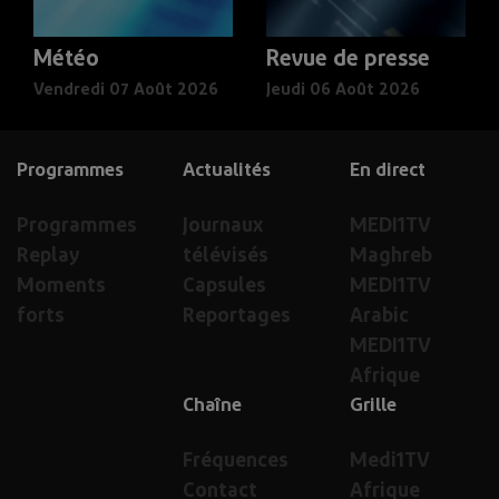
Météo
Revue de presse
Vendredi 07 Août 2026
Jeudi 06 Août 2026
Programmes
Actualités
En direct
Programmes
Journaux
MEDI1TV
Replay
télévisés
Maghreb
Moments
Capsules
MEDI1TV
forts
Reportages
Arabic
MEDI1TV
Afrique
Chaîne
Grille
Fréquences
Medi1TV
Contact
Afrique