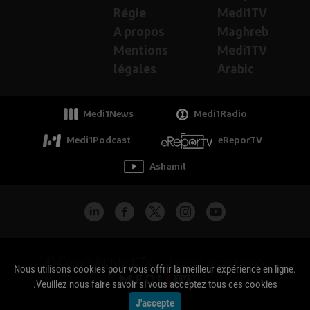
Régie
Medi1TV
A propos
Maghreb
Mentions
Medi1TV
légales
Arabic
Medi1News
Medi1Radio
Medi1Podcast
eReporTV
Ashamil
جميع الحقوق محفوظة - Copyright Medi1TV ©
Nous utilisons cookies pour vous offrir la meilleur expérience en ligne.
Veuillez nous faire savoir si vous acceptez tous ces cookies.
J'accepte