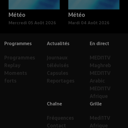
Météo
Météo
Mercredi 05 Août 2026
Mardi 04 Août 2026
Programmes
Actualités
En direct
Programmes
Journaux
MEDI1TV
Replay
télévisés
Maghreb
Moments
Capsules
MEDI1TV
forts
Reportages
Arabic
MEDI1TV
Afrique
Chaîne
Grille
Fréquences
Medi1TV
Contact
Afrique