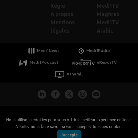
Régie
Medi1TV
A propos
Maghreb
Mentions
Medi1TV
légales
Arabic
Medi1News
Medi1Radio
Medi1Podcast
eReporTV
Ashamil
جميع الحقوق محفوظة - Copyright Medi1TV ©
Nous utilisons cookies pour vous offrir la meilleur expérience en ligne.
Veuillez nous faire savoir si vous acceptez tous ces cookies.
J'accepte