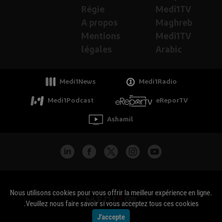
Régie
Medi1TV
A propos
Maghreb
Mentions
Medi1TV
légales
Arabic
Medi1News
Medi1Radio
Medi1Podcast
eReporTV
Ashamil
جميع الحقوق محفوظة - Copyright Medi1TV ©
Nous utilisons cookies pour vous offrir la meilleur expérience en ligne.
Veuillez nous faire savoir si vous acceptez tous ces cookies.
J'accepte