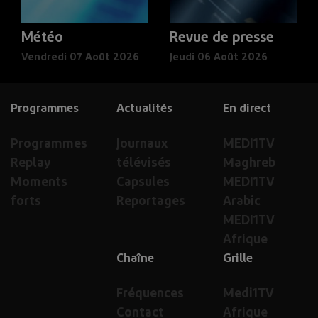
Météo
Revue de presse
Vendredi 07 Août 2026
Jeudi 06 Août 2026
Programmes
Actualités
En direct
Programmes
Journaux
MEDI1TV
Replay
télévisés
Maghreb
Moments
Capsules
MEDI1TV
forts
Reportages
Arabic
MEDI1TV
Afrique
Chaîne
Grille
Fréquences
Medi1TV
Contact
Afrique