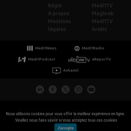
Régie
Medi1TV
A propos
Maghreb
Mentions
Medi1TV
légales
Arabic
Medi1News
Medi1Radio
Medi1Podcast
eReporTV
Ashamil
جميع الحقوق محفوظة - Copyright Medi1TV ©
Nous utilisons cookies pour vous offrir la meilleur expérience en ligne.
Veuillez nous faire savoir si vous acceptez tous ces cookies.
J'accepte