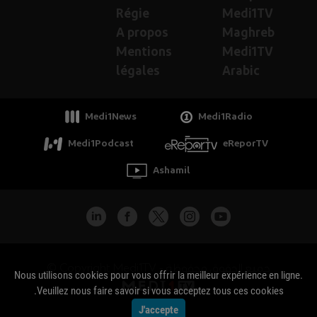
Régie
Medi1TV
A propos
Maghreb
Mentions
Medi1TV
légales
Arabic
Medi1News
Medi1Radio
Medi1Podcast
eReporTV
Ashamil
جميع الحقوق محفوظة - Copyright Medi1TV ©
Nous utilisons cookies pour vous offrir la meilleur expérience en ligne.
Veuillez nous faire savoir si vous acceptez tous ces cookies.
J'accepte