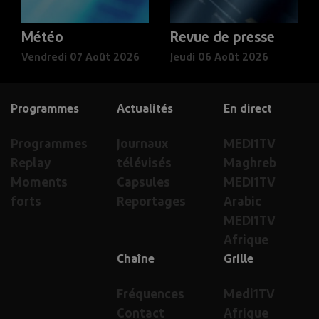
Météo
Revue de presse
Vendredi 07 Août 2026
Jeudi 06 Août 2026
Programmes
Actualités
En direct
Programmes
Journaux
MEDI1TV
Replay
télévisés
Maghreb
Moments
Capsules
MEDI1TV
forts
Reportages
Arabic
MEDI1TV
Afrique
Chaîne
Grille
Fréquences
Medi1TV
Contact
Afrique